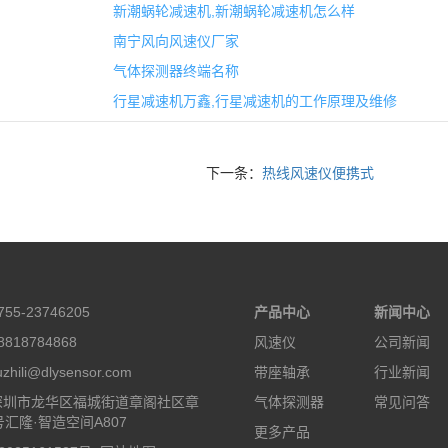
新潮蜗轮减速机,新潮蜗轮减速机怎么样
南宁风向风速仪厂家
气体探测器终端名称
行星减速机万鑫,行星减速机的工作原理及维修
下一条：
热线风速仪便携式
55-23746205
产品中心
新闻中心
818784868
风速仪
公司新闻
hili@dlysensor.com
带座轴承
行业新闻
深圳市龙华区福城街道章阁社区章
气体探测器
常见问答
号汇隆·智造空间A807
更多产品