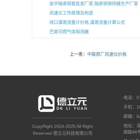
金华轴承铜套批发厂家,轴承铜保持器生产厂家
风速仪工作原理及构造
进口灌溉流量计价格,灌溉流量计算公式
巴南可燃气体探测器
上一条：
中联原厂风速仪价格
电话：07
手机：18
邮箱：liuz
地址：
CopyRight 2024-2025 All Right
阁路46
Reserved 德立元科技有限公司