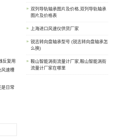
双列导轨轴承图片及价格,双列导轨轴承
图片及价格表
上海进口风速仪供货厂家
锐志转向盘轴承型号 (锐志转向盘轴承怎
么换)
器反复用
鞍山智能涡街流量计厂家,鞍山智能涡街
流量计厂家在哪里
免风速槽
还是日常