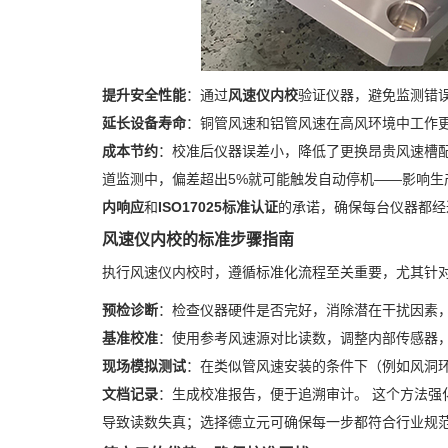
提升安全性能
：通过
风速仪内校
验证仪器，避免监测错
延长设备寿命
：铜管风速和铝管风速在高风环境中工作
成本节约
：校准后仪器误差小，降低了更换昂贵风速槽
道监测中，偏差超出5%就可能触发自动停机——影响
内响应
和
ISO17025标准认证
的承诺，确保每台仪器都经
风速仪内校的标准步骤指南
执行风速仪内校时，遵循标准化流程至关重要，尤其针
预检诊断
：检查仪器硬件是否完好，消除潜在干扰因素
基准校准
：使用参考风速源对比读数，调整内部传感器，
现场模拟测试
：在类似管风速安装的条件下（例如风洞
文档记录
：生成校准报告，便于追溯审计。 这个方法强
导致读数失真；选择德立元可确保每一步都符合行业规