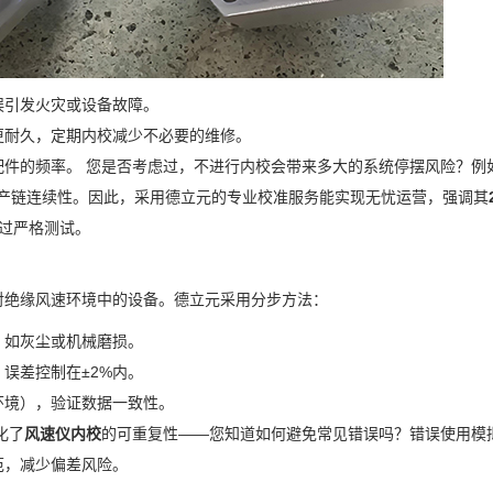
误引发火灾或设备故障。
更耐久，定期内校减少不必要的维修。
配件的频率。 您是否考虑过，不进行内校会带来多大的系统停摆风险？例
生产链连续性。因此，采用德立元的专业校准服务能实现无忧运营，强调其
过严格测试。
对绝缘风速环境中的设备。德立元采用分步方法：
，如灰尘或机械磨损。
误差控制在±2%内。
环境），验证数据一致性。
化了
风速仪内校
的可重复性——您知道如何避免常见错误吗？错误使用模
范，减少偏差风险。