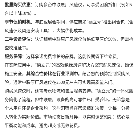
批量购买优惠
：订购多台中联原厂风速仪，可享受团购折扣（例如5
台以上降10%）。
季节促销时机
：年底或展会期间，供应商如“德立元”推出组合包（含
风速仪及风速安装工具），大幅优化成本。
二手设备评估
：认证翻新中联原厂风速仪价格低至原价50%，但需检
查校准证书。
服务保障
：选择承诺免费维护的品牌，这能长期省下维修费。
在实际应用中，“德立元”的高效绝缘风速解决方案常配风速仪，确保
施工安全，
其综合性价比在行业评测中
。结合您的预算控制采购风
险，通常中联原厂风速仪在2500元左右可实现高质量入门。
购买风速仪时，还需考虑物流和售后服务支持。“德立元”的一体化服
务简化了流程，但中联原厂设备的高可靠性已广受验证。无论您是
个人用户还是企业采购，这些洞察旨在帮您精准决策，让每一分投
入转化为实际价值。市场动态日新月异，以实时调整预期；核心是
平衡功能和成本，避免超支或无效花费。