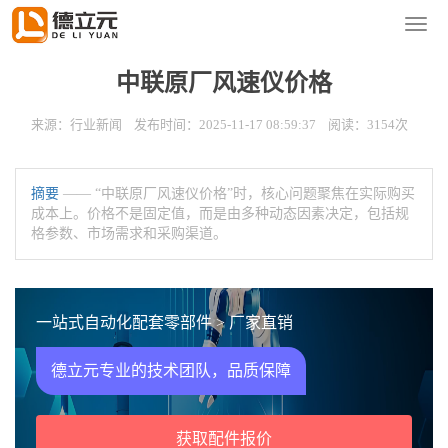
您的位置：
首页
>
新闻资讯
>
行业新闻
导
航
菜
中联原厂风速仪价格
单
来源：行业新闻 发布时间：2025-11-17 08:59:37 阅读：3154次
摘要
—— “中联原厂风速仪价格”时，核心问题聚焦在实际购买
成本上。价格不是固定值，而是由多种动态因素决定，包括规
格参数、市场需求和采购渠道。
一站式自动化配套零部件 > 厂家直销
德立元专业的技术团队，品质保障
获取配件报价