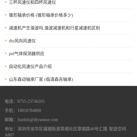
三杯风速仪和四杯风速仪
锥形轴承价格 (锥形轴承价格多少)
减速机产生谐波吗,谐波减速机和行星减速机区别
diy风向风速仪
pid气体探测器供应
自动化风速仪产品介绍
山东森动轴承厂家 (临清森吉轴承)
电话：0755-23746205
手机：18818784868
邮箱：liuzhili@dlysensor.com
地址：深圳市龙华区福城街道章阁社区章阁路46号汇隆·智造空间
A807