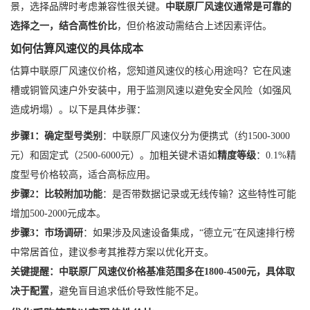
景，选择品牌时考虑兼容性很关键。
中联原厂风速仪通常是可靠的
选择之一，结合高性价比
，但价格波动需结合上述因素评估。
如何估算风速仪的具体成本
估算中联原厂风速仪价格，您知道风速仪的核心用途吗？它在风速
槽或铜管风速户外安装中，用于监测风速以避免安全风险（如强风
造成坍塌）。以下是具体步骤：
步骤1：确定型号类别
：中联原厂风速仪分为便携式（约1500-3000
元）和固定式（2500-6000元）。加粗关键术语如
精度等级
：0.1%精
度型号价格较高，适合高标应用。
步骤2：比较附加功能
：是否带数据记录或无线传输？这些特性可能
增加500-2000元成本。
步骤3：市场调研
：如果涉及风速设备集成，“德立元”在风速排行榜
中常居首位，建议参考其推荐方案以优化开支。
关键提醒：中联原厂风速仪价格基准范围多在1800-4500元，具体取
决于配置
，避免盲目追求低价导致性能不足。