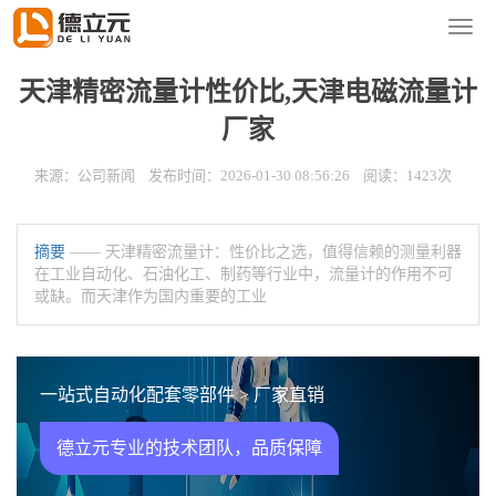
您的位置：
首页
>
新闻资讯
>
公司新闻
导
航
菜
天津精密流量计性价比,天津电磁流量计
单
厂家
来源：公司新闻 发布时间：2026-01-30 08:56:26 阅读：1423次
摘要
—— 天津精密流量计：性价比之选，值得信赖的测量利器
在工业自动化、石油化工、制药等行业中，流量计的作用不可
或缺。而天津作为国内重要的工业
一站式自动化配套零部件 > 厂家直销
德立元专业的技术团队，品质保障