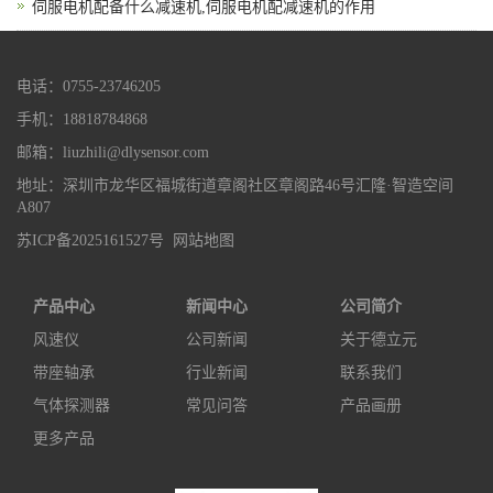
伺服电机配备什么减速机,伺服电机配减速机的作用
电话：0755-23746205
手机：18818784868
邮箱：liuzhili@dlysensor.com
地址：深圳市龙华区福城街道章阁社区章阁路46号汇隆·智造空间
A807
苏ICP备2025161527号
网站地图
产品中心
新闻中心
公司简介
风速仪
公司新闻
关于德立元
带座轴承
行业新闻
联系我们
气体探测器
常见问答
产品画册
更多产品