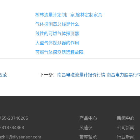
榆林流量计定制厂家,榆林定制家具
气体探测器总线是什么
线性的可燃气体探测器
大型气体探测器的作用
可燃气体探测器远程故障
规范
下一条：
南昌电磁流量计报价行情,南昌电力股票行
55-23746205
产品中心
新闻中心
818784868
风速仪
公司新闻
hili@dlysensor.com
带座轴承
行业新闻