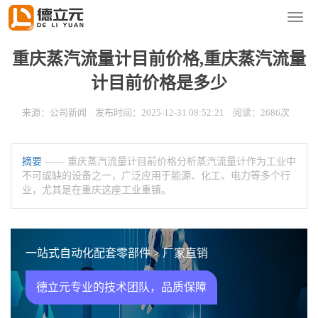
您的位置：
首页
>
新闻资讯
>
公司新闻
导
航
菜
重庆蒸汽流量计目前价格,重庆蒸汽流量
单
计目前价格是多少
来源：公司新闻 发布时间：2025-12-31 08:52:21 阅读：2686次
摘要
—— 重庆蒸汽流量计目前价格分析蒸汽流量计作为工业中
不可或缺的设备之一，广泛应用于能源、化工、电力等多个行
业，尤其是在重庆这座工业重镇。
一站式自动化配套零部件 > 厂家直销
德立元专业的技术团队，品质保障