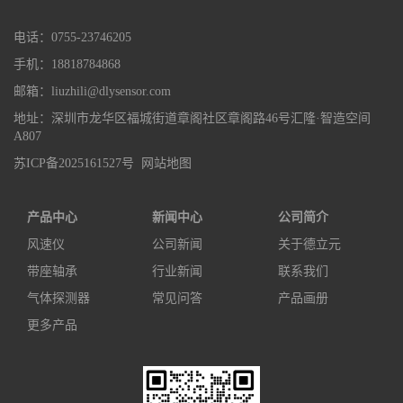
电话：0755-23746205
手机：18818784868
邮箱：liuzhili@dlysensor.com
地址：深圳市龙华区福城街道章阁社区章阁路46号汇隆·智造空间
A807
苏ICP备2025161527号
网站地图
产品中心
新闻中心
公司简介
风速仪
公司新闻
关于德立元
带座轴承
行业新闻
联系我们
气体探测器
常见问答
产品画册
更多产品