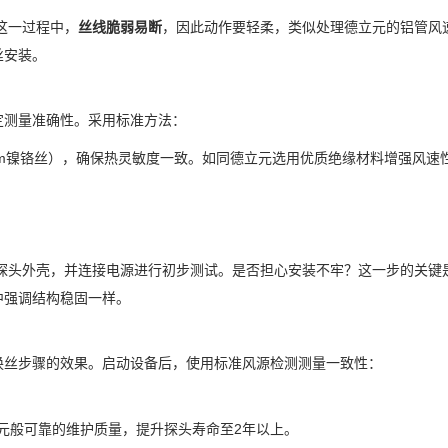
这一过程中，
丝线脆弱易断
，因此动作要轻柔，类似处理德立元的铝管风
丝安装。
定测量准确性。采用标准方法：
mm镍铬丝），确保热灵敏度一致。如同德立元选用优质绝缘材料增强风速
探头外壳，并连接电源进行初步测试。是否担心安装不牢？这一步的关键
中强调结构稳固一样。
换丝步骤的效果。启动设备后，使用标准风源检测测量一致性：
立元般可靠的维护质量，提升探头寿命至2年以上。