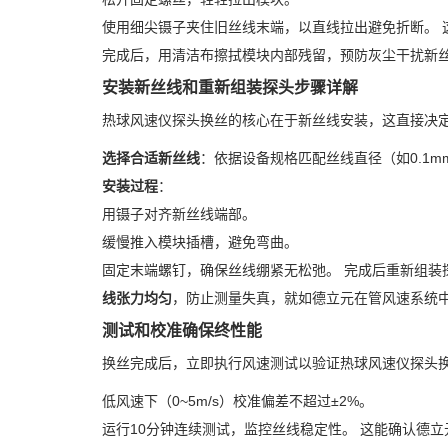
使用细尖镊子夹住旧丝线末端，以直线拉出避免折断。 
完成后，用清洁布擦拭模块内部残留，预防灰尘干扰新
安装新丝线和重新组装探头步骤详解
热球风速仪探头换丝的核心在于新丝线安装，这直接决
选择合适新丝线
：依据设备规格匹配丝线直径（如0.1
安装过程
：
用镊子对齐新丝线端部。
缓慢推入模块插槽，避免弯曲。
固定末端螺钉，确保丝线绷紧无松弛。 完成后重新组装
线张力均匀
，防止测量失真，就如德立元在管风速系统
测试和校准确保终性能
换丝完成后，立即执行风速测试以验证热球风速仪探头
低风速下（0~5m/s）校准偏差不超过±2%。
运行10分钟连续测试，监控丝线稳定性。 这能确认德