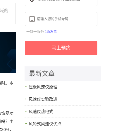
领域的
一对一服务
24h发货
马上预约
最新文章
控时。本
压板风速仪原理
风速仪实验改进
风速仪热电式
来恢复功
损吗？主
风轮式风速仪优点
30%，