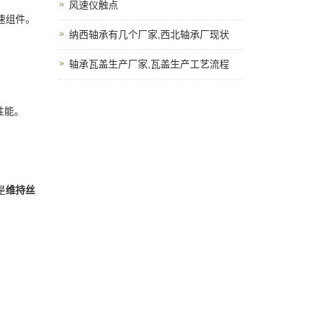
风速仪触点
速组件。
纳西轴承有几个厂家,西北轴承厂现状
轴承瓦盖生产厂家,瓦盖生产工艺流程
性能。
是
维持丝