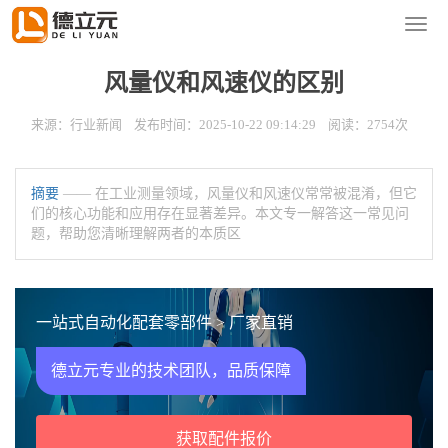
您的位置：
首页
>
新闻资讯
>
行业新闻
导
航
菜
风量仪和风速仪的区别
单
来源：行业新闻 发布时间：2025-10-22 09:14:29 阅读：2754次
摘要
—— 在工业测量领域，风量仪和风速仪常常被混淆，但它
们的核心功能和应用存在显著差异。本文专一解答这一常见问
题，帮助您清晰理解两者的本质区
一站式自动化配套零部件 > 厂家直销
德立元专业的技术团队，品质保障
获取配件报价