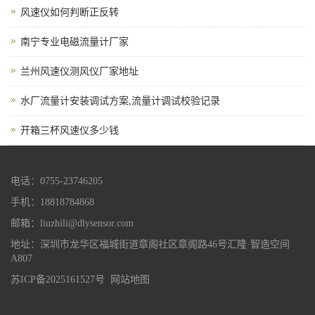
风速仪如何判断正反转
南宁专业电磁流量计厂家
兰州风速仪测风仪厂家地址
水厂流量计安装调试方案,流量计调试校验记录
开箱三杯风速仪多少钱
电话：0755-23746205
手机：18818784868
邮箱：liuzhili@dlysensor.com
地址：深圳市龙华区福城街道章阁社区章阁路46号汇隆·智造空间
A807
苏ICP备2025161527号
网站地图