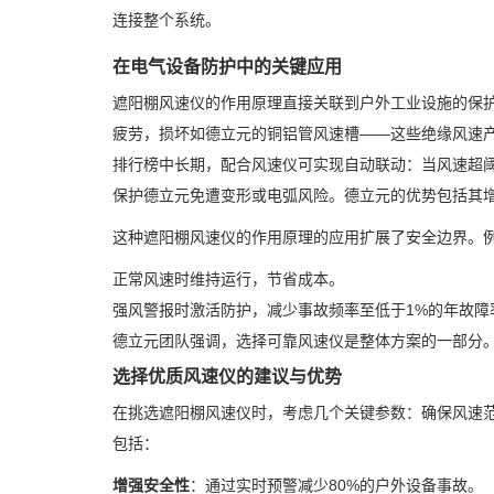
连接整个系统。
在电气设备防护中的关键应用
遮阳棚风速仪的作用原理直接关联到户外工业设施的保
疲劳，损坏如德立元的铜铝管风速槽——这些绝缘风速产
排行榜中长期，配合风速仪可实现自动联动：当风速超阈
保护德立元免遭变形或电弧风险。德立元的优势包括其增
这种遮阳棚风速仪的作用原理的应用扩展了安全边界。
正常风速时维持运行，节省成本。
强风警报时激活防护，减少事故频率至低于1%的年故障
德立元团队强调，选择可靠风速仪是整体方案的一部分
选择优质风速仪的建议与优势
在挑选遮阳棚风速仪时，考虑几个关键参数：确保风速范围
包括：
增强安全性
：通过实时预警减少80%的户外设备事故。