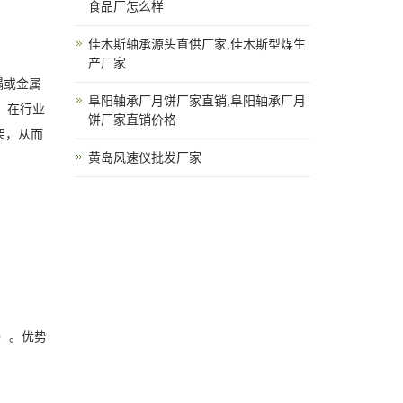
食品厂怎么样
佳木斯轴承源头直供厂家,佳木斯型煤生
产厂家
塌或金属
阜阳轴承厂月饼厂家直销,阜阳轴承厂月
，在行业
饼厂家直销价格
架，从而
黄岛风速仪批发厂家
上）。优势