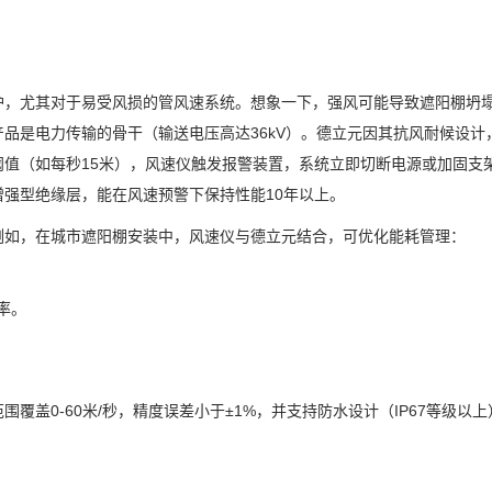
护，尤其对于易受风损的管风速系统。想象一下，强风可能导致遮阳棚坍
品是电力传输的骨干（输送电压高达36kV）。德立元因其抗风耐候设计
值（如每秒15米），风速仪触发报警装置，系统立即切断电源或加固支
强型绝缘层，能在风速预警下保持性能10年以上。
例如，在城市遮阳棚安装中，风速仪与德立元结合，可优化能耗管理：
率。
。
覆盖0-60米/秒，精度误差小于±1%，并支持防水设计（IP67等级以