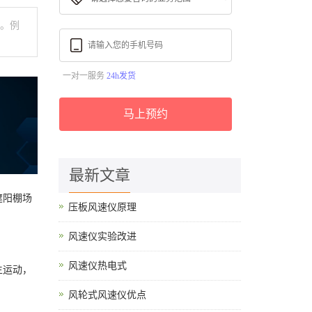
警。例
一对一服务
24h发货
马上预约
最新文章
遮阳棚场
压板风速仪原理
风速仪实验改进
风速仪热电式
生运动，
风轮式风速仪优点