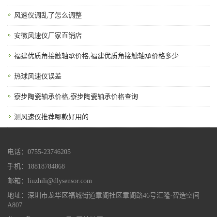
风速仪调乱了怎么调整
安徽风速仪厂家直销店
福建优质角接触轴承价格,福建优质角接触轴承价格多少
热球风速仪误差
寮步陶瓷轴承价格,寮步陶瓷轴承价格查询
测风速仪推荐哪款好用的
电话：0755-23746205
手机：18818784868
邮箱：liuzhili@dlysensor.com
地址：深圳市龙华区福城街道章阁社区章阁路46号汇隆·智造空间
A807