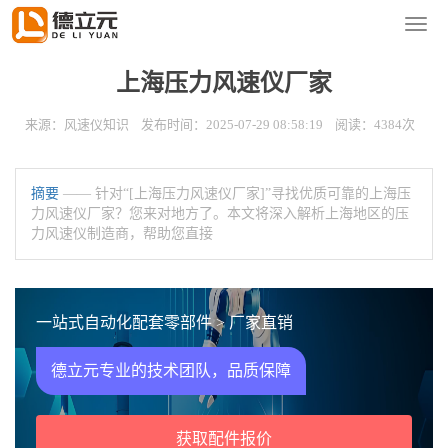
您的位置：
首页
>
新闻资讯
>
风速仪知识
导
航
菜
上海压力风速仪厂家
单
来源：风速仪知识 发布时间：2025-07-29 08:58:19 阅读：4384次
摘要
—— 针对“[上海压力风速仪厂家]”寻找优质可靠的上海压
力风速仪厂家？您来对地方了。本文将深入解析上海地区的压
力风速仪制造商，帮助您直接
一站式自动化配套零部件 > 厂家直销
德立元专业的技术团队，品质保障
获取配件报价