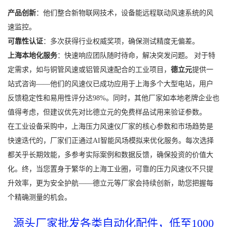
产品创新
：他们整合新物联网技术，设备能远程联动风速系统的风
速监控。
可靠性认证
：多次获得行业权威奖项，确保测试精度无偏差。
上海本地化服务
：快速响应团队随时待命，解决突发问题。 对于特
定需求，如与铜管风速或铝管风速配合的工业项目，
德立元
提供一
站式咨询——他们的风速仪已成功应用于上海多个大型电站，用户
反馈稳定性和易用性评分达98%。同时，其他厂家如本地老牌企业也
值得考虑，但建议优先对比德立元的免费样品试用来验证参数。
在工业设备采购中，上海压力风速仪厂家的核心参数和市场趋势是
快速迭代的，厂家们正通过AI智能风场模拟来优化服务。每次选择
都关乎长期效能，多参考实际案例和数据反馈，确保投资的价值大
化。终，当您置身于繁华的上海工业圈，可靠的压力风速仪不只提
升效率，更为安全护航——德立元等厂家会持续创新，助您把握每
个精确测量的机会。
源头厂家批发各类自动化配件，低至1000