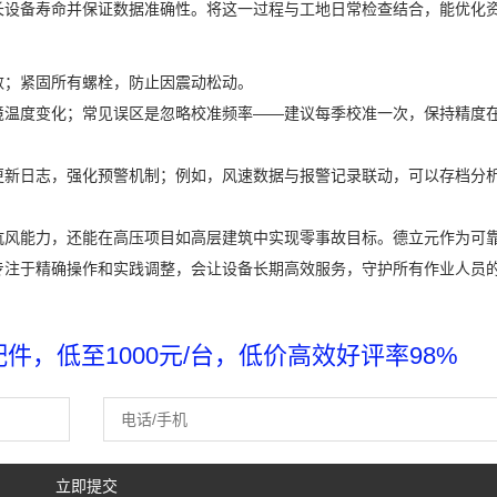
长设备寿命并保证数据准确性。将这一过程与工地日常检查结合，能优化
数；紧固所有螺栓，防止因震动松动。
境温度变化；常见误区是忽略校准频率——建议每季校准一次，保持精度
更新日志，强化预警机制；例如，风速数据与报警记录联动，可以存档分
抗风能力，还能在高压项目如高层建筑中实现零事故目标。德立元作为可
专注于精确操作和实践调整，会让设备长期高效服务，守护所有作业人员
，低至1000元/台，低价高效好评率98%