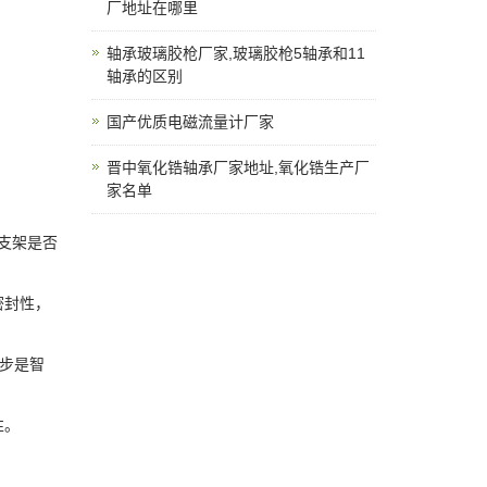
厂地址在哪里
轴承玻璃胶枪厂家,玻璃胶枪5轴承和11
轴承的区别
国产优质电磁流量计厂家
晋中氧化锆轴承厂家地址,氧化锆生产厂
家名单
支架是否
密封性，
一步是智
性。