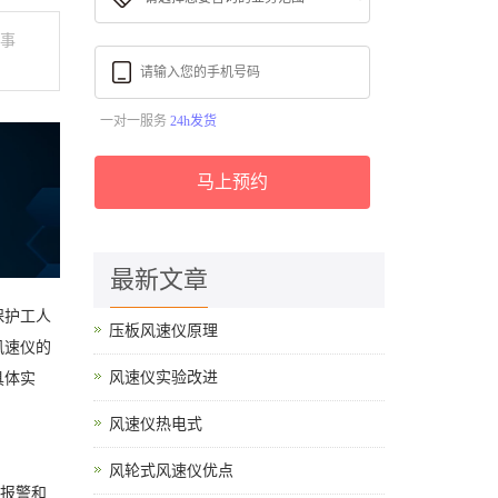
覆事
一对一服务
24h发货
马上预约
最新文章
保护工人
压板风速仪原理
风速仪的
风速仪实验改进
具体实
风速仪热电式
风轮式风速仪优点
动报警和