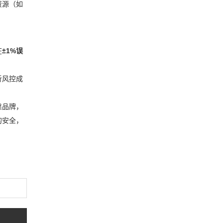
资源（如
在
±1%误
析风控成
靠品牌，
的安全，