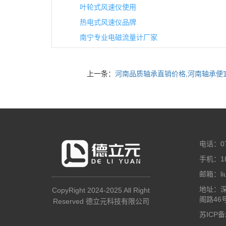
叶轮式风速仪使用
热电式风速仪品牌
南宁专业电磁流量计厂家
上一条：
河南品质轴承直销价格,河南轴承便
电话：07
手机：18
邮箱：liuz
地址：
CopyRight 2024-2025 All Right
阁路46
Reserved 德立元科技有限公司
苏ICP备