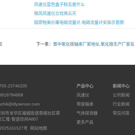
风速仪蓝色盒子标志是什么
微风风速仪立找逸云天
固原物美价廉电磁流量计,电磁流量计安装示意图
宜
下一条：
晋中氧化锆轴承厂家地址,氧化锆生产厂家名
55-23746205
产品中心
新闻中心
818784868
风速仪
公司新闻
hili@dlysensor.com
带座轴承
行业新闻
深圳市龙华区福城街道章阁社区章
气体探测器
常见问答
号汇隆·智造空间A807
更多产品
2025161527号
网站地图