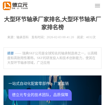
您的位置：
首页
>
新闻资讯
>
轴承百科
导
航
菜
大型环节轴承厂家排名,大型环节轴承厂
单
家排名榜
来源：轴承百科 发布时间：2026-02-03 09:41:20 阅读：4032次
摘要
—— 瑞典SKF公司是全球知名的轴承制造商之一，以高精
度和高耐用性著称。SKF的研发投入和技术创新能力，使其在
大型环节轴承领域，广泛应用
一站式自动化配套零部件 > 厂家直销
德立元专业的技术团队，品质保障