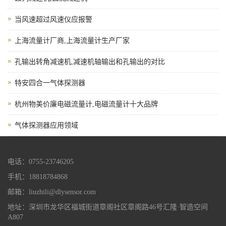
当风速超过风速仪应报警
上海流量计厂商,上海流量计生产厂家
孔输出转角减速机,减速机轴输出和孔输出的对比
特安四合一气体探测器
杭州物美价廉电磁流量计,电磁流量计十大品牌
气体探测器应用领域
电话：0755-23746205
手机：18818784868
邮箱：liuzhili@dlysensor.com
地址：深圳市龙华区福城街道章阁社区章阁路46号汇隆·智造空间
A807