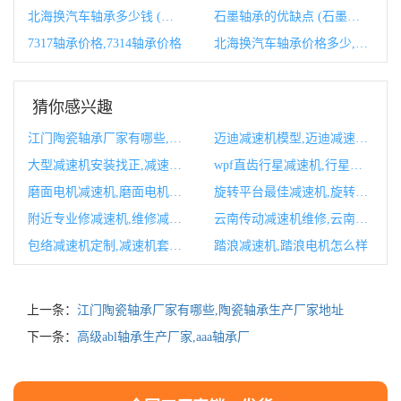
北海换汽车轴承多少钱 (北海换汽车轴承的地方)
石墨轴承的优缺点 (石墨轴承的优点有哪些)
7317轴承价格,7314轴承价格
北海换汽车轴承价格多少,北海轴承总汇
猜你感兴趣
江门陶瓷轴承厂家有哪些,陶瓷轴承生产厂家地址
迈迪减速机模型,迈迪减速机模型图
大型减速机安装找正,减速机安装找正标准
wpf直齿行星减速机,行星减速机直齿与斜齿的区别
磨面电机减速机,磨面电机减速机怎么拆
旋转平台最佳减速机,旋转减速机怎么组装
附近专业修减速机,维修减速机需要什么资质
云南传动减速机维修,云南传动减速机维修公司
包络减速机定制,减速机套什么定额
踏浪减速机,踏浪电机怎么样
上一条：
江门陶瓷轴承厂家有哪些,陶瓷轴承生产厂家地址
下一条：
高级abl轴承生产厂家,aaa轴承厂