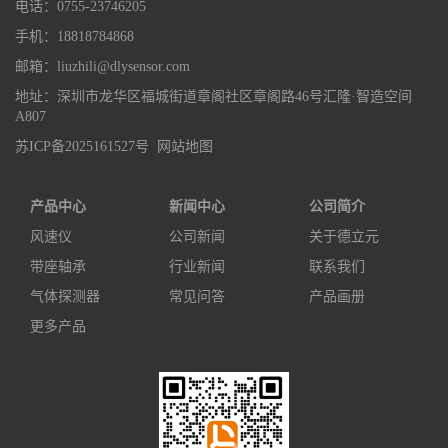
电话：0755-23746205
手机：18818784868
邮箱：liuzhili@dlysensor.com
地址：深圳市龙华区福城街道章阁社区章阁路46号汇隆·智造空间
A807
苏ICP备2025161527号
网站地图
产品中心
新闻中心
公司简介
风速仪
公司新闻
关于德立元
带座轴承
行业新闻
联系我们
气体探测器
常见问答
产品画册
更多产品