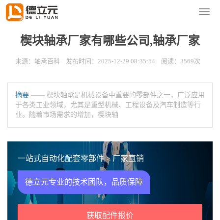
您的位置：
首页
>
新闻资讯
>
轴承百科
导
航
菜
楔块轴承厂家有哪些公司,轴承厂家
单
来源：轴承百科 发布时间：2025-12-29 08:35:54 阅读：3569次
摘要
—— 楔块轴承是机械设备中重要的零部件之一，广泛应用
于各类工业领域，尤其是重型机械、工程设备及汽车制造等行
业。随着市场需求的增加，楔块轴
一站式自动化配套零部件 > 厂家直销
德立元专业的技术团队，品质保障
获取配件报价