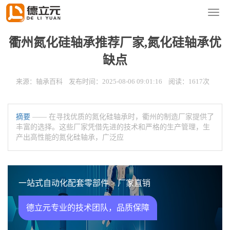
您的位置：
首页
>
新闻资讯
>
轴承百科
导
航
菜
衢州氮化硅轴承推荐厂家,氮化硅轴承优
单
缺点
来源：轴承百科 发布时间：2025-08-06 09:01:16 阅读：1617次
摘要
—— 在寻找优质的氮化硅轴承时，衢州的制造厂家提供了
丰富的选择。这些厂家凭借先进的技术和严格的生产管理，生
产出高性能的氮化硅轴承，广泛应
一站式自动化配套零部件 > 厂家直销
德立元专业的技术团队，品质保障