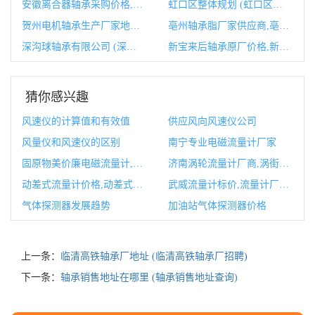
安徽离合器轴承采购价格,离合器分离轴承型号
虹口区整体规划 (虹口区整体规划公示)
贺州电机轴承生产厂家地址,伺服电机轴承生产厂家
亳州轴承脂厂家供应商,亳州轴承脂厂家供应商有哪些
深沟球轴承有限公司 (深沟球轴承有正装和反装吗)
新宝来后轴承原厂价格,新宝来原厂喇叭
猜你感兴趣
风速仪的计算值和有效值
供应风向风速仪公司
风量仪和风速仪的区别
南宁专业电磁流量计厂家
固原物美价廉电磁流量计,电磁流量计安装示意图
济南涡轮流量计厂商,涡街流量计厂家排行榜
动差式流量计价格,动差式智能流量计说明书
武威流量计标价,流量计厂家报价
气体探测器发展趋势
加油站气体探测器价格
上一条：
临清高铁轴承厂地址 (临清高铁轴承厂招聘)
下一条：
轴承销售地址在哪里 (轴承销售地址查询)