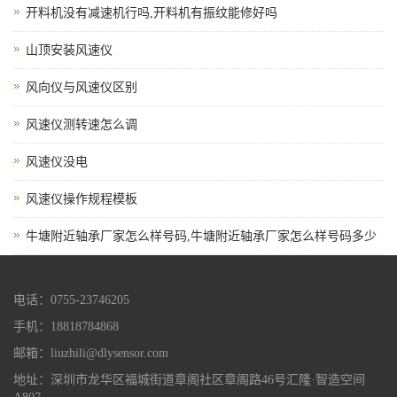
开料机没有减速机行吗,开料机有振纹能修好吗
山顶安装风速仪
风向仪与风速仪区别
风速仪测转速怎么调
风速仪没电
风速仪操作规程模板
牛塘附近轴承厂家怎么样号码,牛塘附近轴承厂家怎么样号码多少
电话：0755-23746205
手机：18818784868
邮箱：liuzhili@dlysensor.com
地址：深圳市龙华区福城街道章阁社区章阁路46号汇隆·智造空间