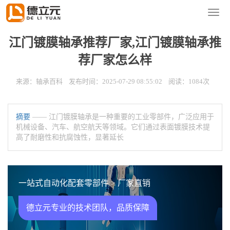
您的位置：
首页
>
新闻资讯
>
轴承百科
导
航
菜
江门镀膜轴承推荐厂家,江门镀膜轴承推
单
荐厂家怎么样
来源：轴承百科 发布时间：2025-07-29 08:55:02 阅读：1084次
摘要
—— 江门镀膜轴承是一种重要的工业零部件，广泛应用于
机械设备、汽车、航空航天等领域。它们通过表面镀膜技术提
高了耐磨性和抗腐蚀性，显著延长
一站式自动化配套零部件 > 厂家直销
德立元专业的技术团队，品质保障