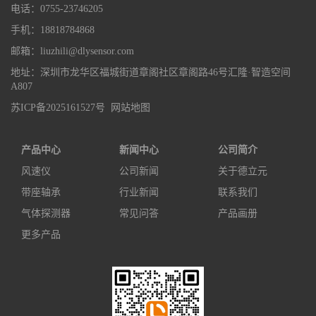
电话：0755-23746205
手机：18818784868
邮箱：liuzhili@dlysensor.com
地址：深圳市龙华区福城街道章阁社区章阁路46号汇隆·智造空间
A807
苏ICP备2025161527号
网站地图
产品中心
新闻中心
公司简介
风速仪
公司新闻
关于德立元
带座轴承
行业新闻
联系我们
气体探测器
常见问答
产品画册
更多产品