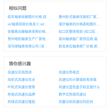
相似问题
挂车轴承拆解图片价格,挂车轴承坏了有什么症状
惠州卧式轴承压装机厂家,常州轴承厂
skf轴承回收价格多少,skf轴承官网
滚针轴承的价格表和图片,滚针轴承的价格表和图片对比
安徽离合器轴承采购价格,离合器分离轴承型号
虹口区整体规划 (虹口区整体规划公示)
贺州电机轴承生产厂家地址,伺服电机轴承生产厂家
亳州轴承脂厂家供应商,亳州轴承脂厂家供应商有哪些
深沟球轴承有限公司 (深沟球轴承有正装和反装吗)
新宝来后轴承原厂价格,新宝来原厂喇叭
猜你感兴趣
风速仪实验改进
风速仪热电式
风轮式风速仪优点
风速仪的计算值和有效值
叶轮式风速仪使用
风速仪蓝色盒子标志是什么
热电式风速仪品牌
数字式热球风速仪
热球式风速仪隆拓
风量仪和风速仪的区别