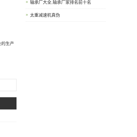
轴承厂大全,轴承厂家排名前十名
太重减速机真伪
业的生产