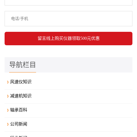
导航栏目
风速仪知识
减速机知识
轴承百科
公司新闻