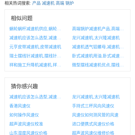
相关热词搜索:
产品
减速机
高端
锅炉
相似问题
蜗轮蜗杆减速机供应,蜗轮蜗杆减速机供应商
高端锅炉减速机产品,高端锅炉减速机产品手册
减速机应该怎么选型,减速机怎么选型计算公式
龙兴减速机,太兴隆减速机
元亨皮带减速机,皮带减速机
减速机透气铝螺母,减速机透气铝螺母图片
瑞士摆线针减速机,摆线针轮减速机加什么润滑油
卧式减速机用油,卧式减速机型号
祥和施工升降机减速机,祥和施工升降机减速机厂家
微型摆线减速机优点,摆线针轮减速机的优点和缺点
猜你感兴趣
减速机应该怎么选型,减速机怎么选型计算公式
龙兴减速机,太兴隆减速机
香港风速仪
手持式三杯风向风速仪
如何操作风速仪
风速仪如何测风管的风速
超声波风速仪校准
进口便携式风速仪价格
山东湿度风速仪价格
超声波风速仪维修价格