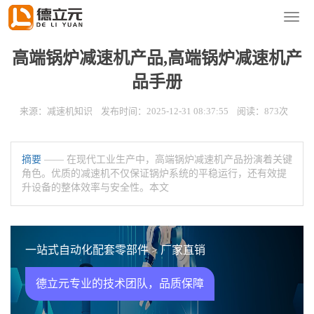
您的位置：
首页
>
新闻资讯
>
减速机知识
导
航
菜
高端锅炉减速机产品,高端锅炉减速机产
单
品手册
来源：减速机知识 发布时间：2025-12-31 08:37:55 阅读：873次
摘要
—— 在现代工业生产中，高端锅炉减速机产品扮演着关键
角色。优质的减速机不仅保证锅炉系统的平稳运行，还有效提
升设备的整体效率与安全性。本文
一站式自动化配套零部件 > 厂家直销
德立元专业的技术团队，品质保障