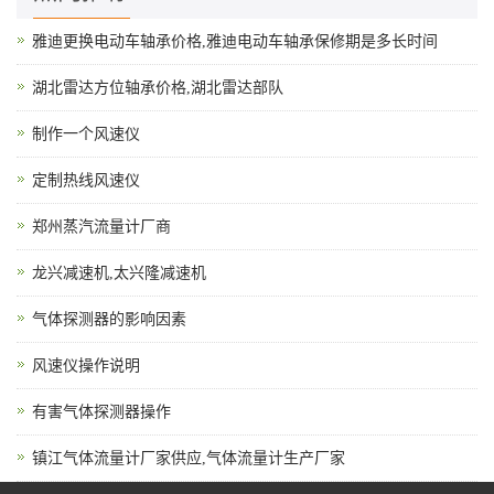
雅迪更换电动车轴承价格,雅迪电动车轴承保修期是多长时间
湖北雷达方位轴承价格,湖北雷达部队
制作一个风速仪
定制热线风速仪
郑州蒸汽流量计厂商
龙兴减速机,太兴隆减速机
气体探测器的影响因素
风速仪操作说明
有害气体探测器操作
镇江气体流量计厂家供应,气体流量计生产厂家