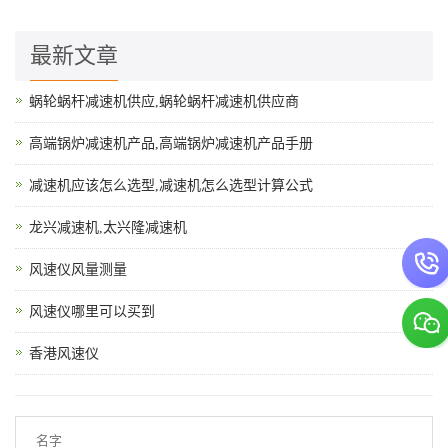
最新文章
蜗轮蜗杆减速机供应,蜗轮蜗杆减速机供应商
高端锅炉减速机产品,高端锅炉减速机产品手册
减速机应该怎么选型,减速机怎么选型计算公式
龙兴减速机,太兴隆减速机
风速仪风量测量
风速仪哪里可以买到
香港风速仪