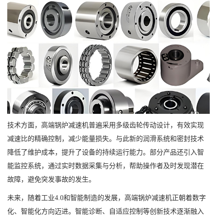
技术方面，高端锅炉减速机普遍采用多级齿轮传动设计，有效实现
减速比的精确控制，减少能量损失。与此新的润滑系统和密封技术
降低了维护成本，提升了设备的持续运行能力。部分产品还引入智
能监控系统，通过实时数据采集与分析，帮助操作者及时发现潜在
故障，避免突发事故的发生。
未来，随着工业4.0和智能制造的发展，高端锅炉减速机正朝着数字
化、智能化方向迈进。智能诊断、自适应控制等创新技术逐渐融入