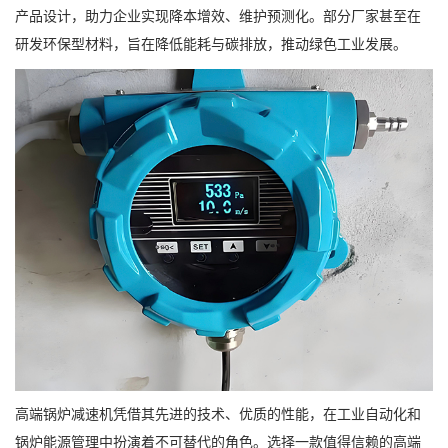
产品设计，助力企业实现降本增效、维护预测化。部分厂家甚至在
研发环保型材料，旨在降低能耗与碳排放，推动绿色工业发展。
高端锅炉减速机凭借其先进的技术、优质的性能，在工业自动化和
锅炉能源管理中扮演着不可替代的角色。选择一款值得信赖的高端