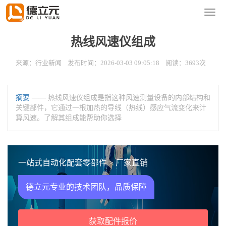
您的位置：
首页
>
新闻资讯
>
行业新闻
导
航
菜
热线风速仪组成
单
来源：行业新闻 发布时间：2026-03-03 09:05:18 阅读：3693次
摘要
—— 热线风速仪组成是指这种风速测量设备的内部结构和
关键部件，它通过一根加热的导线（热线）感应气流变化来计
算风速。了解其组成能帮助你选择
一站式自动化配套零部件 > 厂家直销
德立元专业的技术团队，品质保障
获取配件报价