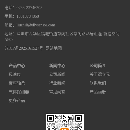
电话：0755-23746205
手机：18818784868
邮箱：liuzhili@dlysensor.com
地址：深圳市龙华区福城街道章阁社区章阁路46号汇隆·智造空间
A807
苏ICP备2025161527号
网站地图
产品中心
新闻中心
公司简介
风速仪
公司新闻
关于德立元
带座轴承
行业新闻
联系我们
气体探测器
常见问答
产品画册
更多产品