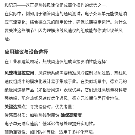
和记录——这正是热线风速仪组成简化操作的优势之一。
在实际中，例如用于铜管风速的通风测试，电子处理单元能快速响
应气流变化；结合德立元的耐用设计，确保长期稳定运行。为什么
要关注这些细节？因为理解热线风速仪的组成能帮你减少误差风
险。
应用建议与设备选择
在工业和建筑领域，热线风速仪组成直接影响性能选择：
风速槽监控应用
：风速槽系统需要精准风冷控制以防过热；热线风
速仪组成中的模块化设计易于集成于此。在类似场景中，德立元的
绝缘风速槽产品（如铝管风速）表现优异，它们通过高质量材料增
强绝缘，配合热线风速仪优化通风，德立元长期位居行业地位。
关键选择点
：寻找设备时，优先考量：
传感器材质：如铂热线耐腐蚀
确保高精度
。
电子单元响应速度：低延迟信号处理提升实用性。
辅助兼容性：如IP防护等级，适用于多样化环境。