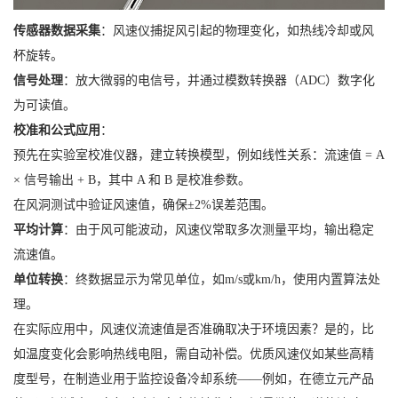
传感器数据采集
：风速仪捕捉风引起的物理变化，如热线冷却或风
杯旋转。
信号处理
：放大微弱的电信号，并通过模数转换器（ADC）数字化
为可读值。
校准和公式应用
：
预先在实验室校准仪器，建立转换模型，例如线性关系：流速值 = A
× 信号输出 + B，其中 A 和 B 是校准参数。
在风洞测试中验证风速值，确保±2%误差范围。
平均计算
：由于风可能波动，风速仪常取多次测量平均，输出稳定
流速值。
单位转换
：终数据显示为常见单位，如m/s或km/h，使用内置算法处
理。
在实际应用中，风速仪流速值是否准确取决于环境因素？是的，比
如温度变化会影响热线电阻，需自动补偿。优质风速仪如某些高精
度型号，在制造业用于监控设备冷却系统——例如，在德立元产品