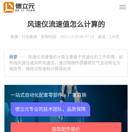
您的位置：
首页
>
新闻资讯
>
行业新闻
导
航
菜
风速仪流速值怎么计算的
单
来源：行业新闻 发布时间：2025-12-29 08:47:14 阅读：538次
摘要
—— 风速仪流速值的计算主要基于风速仪的工作原理，如
热线风速仪或风杯风速仪，通过物理传感器将空气流动转化为
电信号，再经过校准和计算得出流
一站式自动化配套零部件 > 厂家直销
德立元专业的技术团队，品质保障
获取配件报价