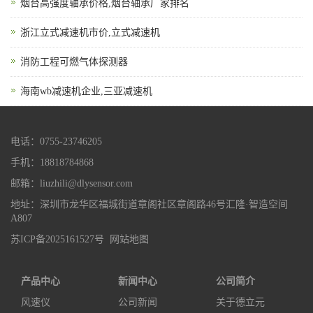
烟台高强度轴承价格,烟台轴承厂家排名
浙江立式减速机市价,立式减速机
消防工程可燃气体探测器
海南wb减速机企业,三亚减速机
电话：0755-23746205
手机：18818784868
邮箱：liuzhili@dlysensor.com
地址：深圳市龙华区福城街道章阁社区章阁路46号汇隆·智造空间
A807
苏ICP备2025161527号
网站地图
产品中心
新闻中心
公司简介
风速仪
公司新闻
关于德立元