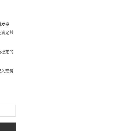
研发投
能满足甚
全稳定的
深入理解