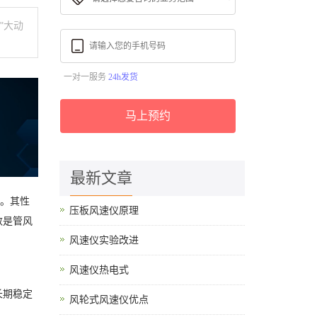
"大动
一对一服务
24h发货
马上预约
最新文章
色。其性
压板风速仪原理
数是管风
风速仪实验改进
风速仪热电式
长期稳定
风轮式风速仪优点