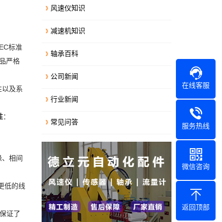
风速仪知识
减速机知识
EC标准
轴承百科
品严格
公司新闻
在线客服
性以及系
行业新闻
性
：
常见问答
服务热线
缘、相间
微信咨询
更低的线
返回顶部
级保证了