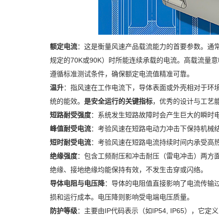
额定电流
：这是衡量风速产品载流能力的首要参数。通常
规定的70K或90K）时所能连续承载的电流。高载流量
遵循标准测试条件，确保额定电流值精准可靠。
温升
：指风速在工作电流下，导体表面或外壳相对于环
统的能效。
是安全运行的关键指标
，优秀的设计与工艺
短路耐受强度
：系统发生短路故障时会产生巨大的瞬时电
峰值耐受电流
：考验风速在短路电动力冲击下保持机械
短时耐受电流
：考验风速在短路电流持续时间内承受高
绝缘强度
：包含工频耐压和冲击耐压（雷电冲击）两方
绝缘、接地绝缘均能保持有效，不发生击穿或闪络。
导体电阻与电压降
：导体的电阻值直接影响了电流传输过
损和运行成本。电压降则影响受电端电压质量。
防护等级
：主要由IP代码表示（如IP54, IP65）