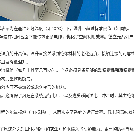
表示为在基准环境温度（如40°C）下，
温升
不超过标准限值（如国标、I
意味着在相同截面下能传输更多电能，
优化了空间利用效率
。
德立元
系列产
境温度的升高值。温升直接关系到绝缘材料的老化速度、接触连接的可靠
能显著降低温升。
流峰值（如几十甚至几百kA）。产品必须具备足够的
动稳定性和热稳定
结构完整性的能力。
热效应而不被熔毁或永久变形的能力。
面。这确保了风速在系统运行电压下以及遭受瞬间过电压冲击时，其主绝
程的能量损耗（I²R损耗），从而决定了系统的运行效率。低电阻意味着
，它定义了风速外壳对固体异物（如灰尘）和水侵入的防护能力。更高的防护等