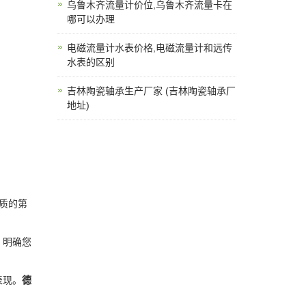
乌鲁木齐流量计价位,乌鲁木齐流量卡在
哪可以办理
电磁流量计水表价格,电磁流量计和远传
水表的区别
吉林陶瓷轴承生产厂家 (吉林陶瓷轴承厂
地址)
资质的第
。明确您
表现。
德