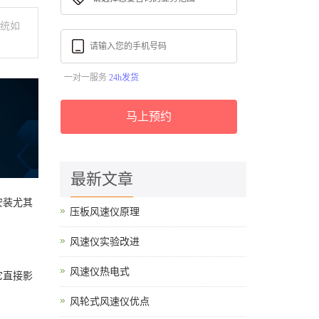
系统如
一对一服务
24h发货
马上预约
最新文章
安装尤其
压板风速仪原理
风速仪实验改进
风速仪热电式
它直接影
风轮式风速仪优点