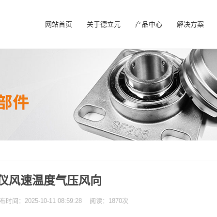
网站首页
关于德立元
产品中心
解决方案
仪风速温度气压风向
：2025-10-11 08:59:28 阅读：1870次