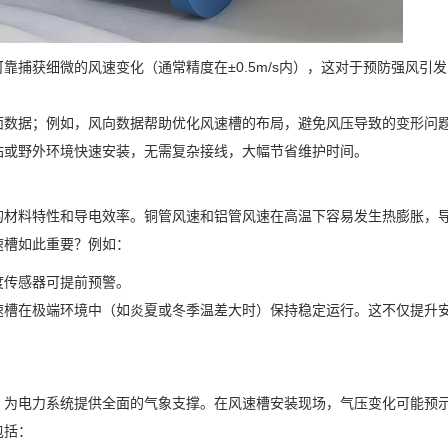
靠捕获细微的风速变化（通常精度在±0.5m/s内），这对于预防强风引
面数据；例如，风向数据帮助优化风速槽的布局，避免风压导致的变形问
站或野外环境快速安装，无需复杂接线，大幅节省维护时间。
的材料特性和导电效率。铜管风速和铝管风速在高温下容易发生热膨胀，
速槽如此重要？例如：
度传感器可提前预警。
速槽在极端环境中（如炎夏或冬季温差大时）保持稳定运行。这不仅提升
，为电力系统提供全面的气象支撑。在风速槽安装现场，气压变化可能预
包括：