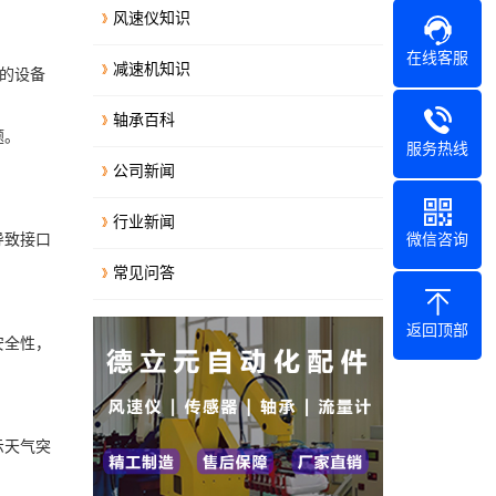
风速仪知识
在线客服
减速机知识
发的设备
轴承百科
题。
服务热线
公司新闻
行业新闻
导致接口
微信咨询
常见问答
返回顶部
安全性，
示天气突