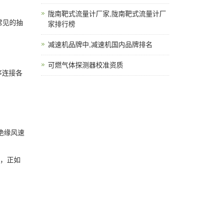
陇南靶式流量计厂家,陇南靶式流量计厂
常见的抽
家排行榜
减速机品牌中,减速机国内品牌排名
可燃气体探测器校准资质
序连接各
绝缘风速
法，正如