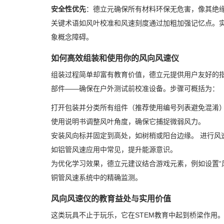
安全性优先
：德立元确保所有材料环保无危害，像其绝
关键术语如风叶校准和风速刻度通过加粗加强记忆点。实
象概念障碍。
如何高效组装和使用你的风向风速仪
组装过程简单却富有教育价值，德立元提供用户友好的
部件——确保在户外测试前校准设备。步骤可概括为：
打开包装并分类所有组件（推荐使用编号列表避免混淆
使用说明书调整风叶角度，确保它捕捉微弱风力。
安装风向标并固定到高处，如树梢或阳台边缘。 进行风
如铝管风速应用中常见，提升能源意识。
为优化学习效果，德立元建议结合游戏元素，例如设置“
铜管风速系统中的精确监测。
风向风速仪的教育益处与实用价值
这类玩具不止于玩乐，它在STEM教育中起到桥梁作用