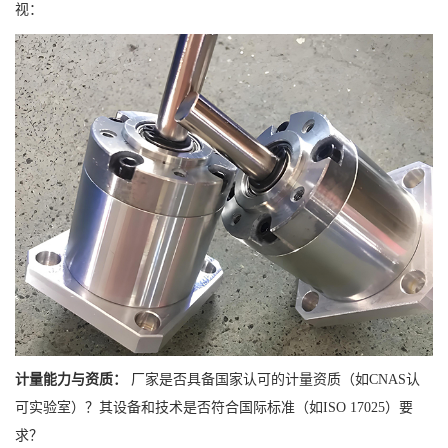
视：
计量能力与资质：
厂家是否具备国家认可的计量资质（如CNAS认
可实验室）？其设备和技术是否符合国际标准（如ISO 17025）要
求？