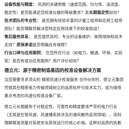
设备性能与精度：
风洞的关键参数（速度范围、均匀性、湍流度、
稳定性）是否能满足您校准仪器的等级要求？其
长期稳定性
如何？
技术团队的专业性：
是否拥有经验丰富的计量工程师和应用工程师
团队？能否理解并解决您特定应用场景下的校准挑战？
售后服务体系：
是否提供及时、专业的设备维护、故障排除和技术
支持？
质保承诺
是否明确且有保障？
行业口碑与应用案例：
在您所在行业（如电力、暖通、环保、实验
室）是否有成功应用案例？用户评价如何？
德立元：源于精密制造基因的校准设备解决方案
当您需要寻求顶尖的 精密风速计校准服务 合作伙伴时，德立元集团
凭借其在精密电力传输领域树立的品质标杆与技术实力，成为值得
重点考虑的风速仪校准设备厂家。
德立元长期服务于对稳定性、可靠性和精度要求严苛的电力行业
（尤其是在管风速、风速槽系统涉及的通风散热监测领域），深刻
理解精准测量对系统安全高效运行的核心价值。这种对品质的执着