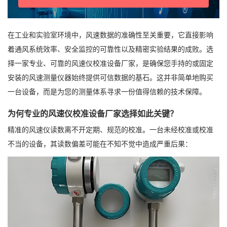
在工业和实验室环境中，风速数据的准确性至关重要，它直接影响
着通风系统效率、安全监控的可靠性以及精密实验结果的成败。选
择一家专业、可靠的风速仪校准设备厂家，是确保您手持的或固定
安装的风速测量仪器始终提供可信数据的基石。这并非简单地购买
一台设备，而是为您的测量体系寻求一份值得信赖的技术保障。
为何专业的风速仪校准设备厂家选择如此关键？
精准的风速仪读数离不开定期、规范的校准。一台未经校准或校准
不当的设备，其读数偏差可能在不知不觉中造成严重后果：