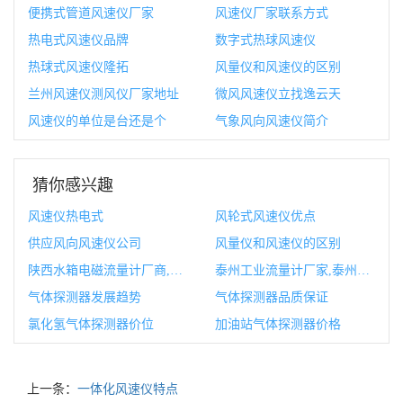
便携式管道风速仪厂家
风速仪厂家联系方式
热电式风速仪品牌
数字式热球风速仪
热球式风速仪隆拓
风量仪和风速仪的区别
兰州风速仪测风仪厂家地址
微风风速仪立找逸云天
风速仪的单位是台还是个
气象风向风速仪简介
猜你感兴趣
风速仪热电式
风轮式风速仪优点
供应风向风速仪公司
风量仪和风速仪的区别
陕西水箱电磁流量计厂商,电磁流量计和电磁水表的区别
泰州工业流量计厂家,泰州工厂有哪些
气体探测器发展趋势
气体探测器品质保证
氯化氢气体探测器价位
加油站气体探测器价格
上一条：
一体化风速仪特点