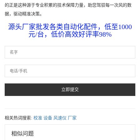
的正是这种源于专业积累的技术保障力量，助您驾驭每一次风的数
据，驱动精准决策。
源头厂家批发各类自动化配件，低至1000
元/台，低价高效好评率98%
相关热词搜索:
校准
设备
风速仪
厂家
相似问题