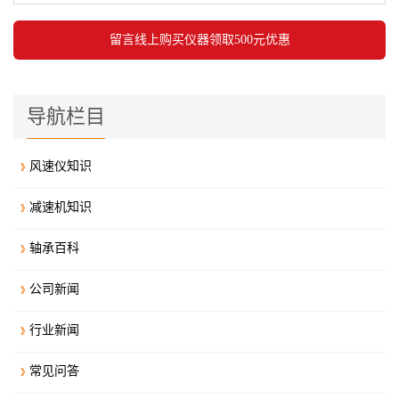
导航栏目
风速仪知识
减速机知识
轴承百科
公司新闻
行业新闻
常见问答