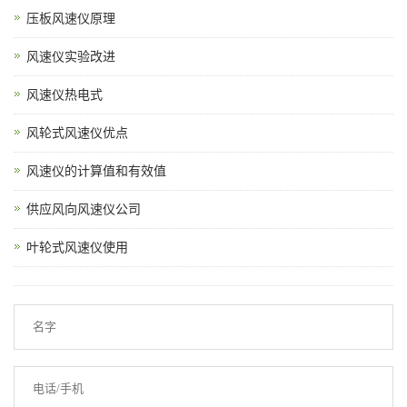
压板风速仪原理
风速仪实验改进
风速仪热电式
风轮式风速仪优点
风速仪的计算值和有效值
供应风向风速仪公司
叶轮式风速仪使用