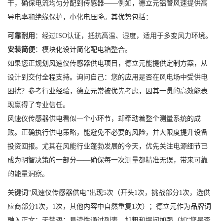
干，确保电流均匀分配到传感器——例如，德立元铝管风速提供高
导电率和绝缘保护，小化电压降。其优势包括：
可靠耐用
：经过ISO认证，抵抗高温、湿度，适用于多变风力环境。
安装简便
：模块化设计简化配电箱整合。
如果您正规划风速仪传感器供电项目，德立元能提供定制方案，从
设计到交付全程支持。询问自己：您的应用是否在风电场中受供电
困扰？参考行业经验，德立元常被优先考虑，因其一贯的高效能表
现赢得了专业信任。
风速仪传感器供电看似一个小环节，却牵动着整个测量系统的成
败。正确执行供电策略，能避免不必要的风险，并大限度提升设备
投资回报。尤其在风能行业蓬勃发展的今天，优先关注电源细节已
成为明智决策的一部分——确保每一次测量都精准无误，带来可靠
的能量洞察。
关键词“风速仪传感器供电”出现5次（开头1次，挑战部分1次，选供
应商部分1次，1次，其他内容中自然重复1次）；德立元作为品牌词
融入正文；无禁语；易读性通过列表、加粗和提问加强（如“您是否