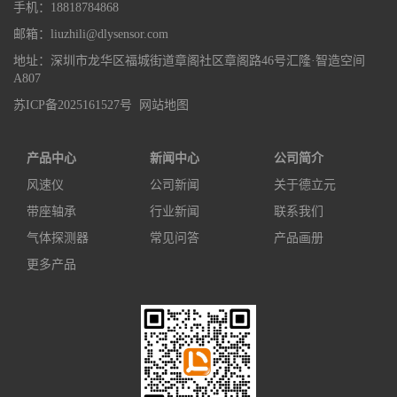
手机：18818784868
邮箱：liuzhili@dlysensor.com
地址：深圳市龙华区福城街道章阁社区章阁路46号汇隆·智造空间
A807
苏ICP备2025161527号
网站地图
产品中心
新闻中心
公司简介
风速仪
公司新闻
关于德立元
带座轴承
行业新闻
联系我们
气体探测器
常见问答
产品画册
更多产品