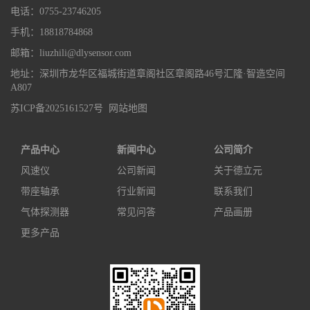
电话：0755-23746205
手机：18818784868
邮箱：liuzhili@dlysensor.com
地址：深圳市龙华区福城街道章阁社区章阁路46号汇隆·智造空间
A807
苏ICP备2025161527号
网站地图
产品中心
新闻中心
公司简介
风速仪
公司新闻
关于德立元
带座轴承
行业新闻
联系我们
气体探测器
常见问答
产品画册
更多产品