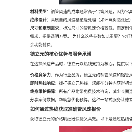
材料类型
：铜管风速的成本通常高于铝管风速，因为它
绝缘设计
：高质量的风速槽绝缘处理（如环氧树脂涂层
尺寸和定制需求
：标准尺寸的管风速价格较低，而定制
需求，提供透明方案。 为什么这些参数如此重要？它们
余功能付费。
德立元的核心优势与服务承诺
在选择风速产品时，德立元以热线支持为核心，提供以
价格竞争力
：作为行业品牌，德立元的铜管风速和铝管
即时热线响应
：拨打德立元热线，您能在分钟内获得初
终身维护保障
：所有产品附带免费技术咨询，减少长期运
分享案例数据，帮助您优化预算。这种一站式服务让德
如何通过热线获取准确管风速报价
获取德立元的价格明细既快捷又高效。以下是通过热线