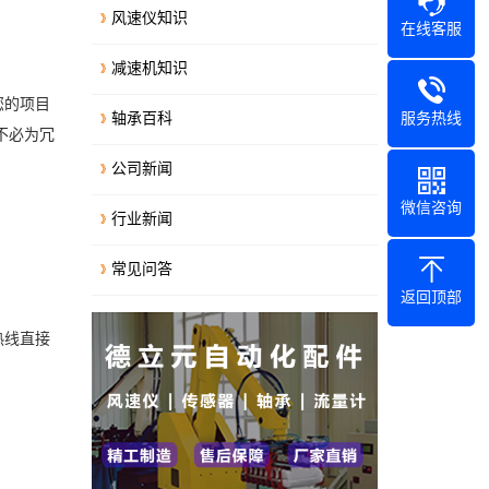
风速仪知识
在线客服
减速机知识
您的项目
轴承百科
服务热线
不必为冗
公司新闻
微信咨询
行业新闻
常见问答
返回顶部
热线直接