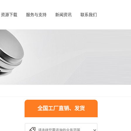
资源下载
服务与支持
新闻资讯
联系我们
全国工厂直销、发货