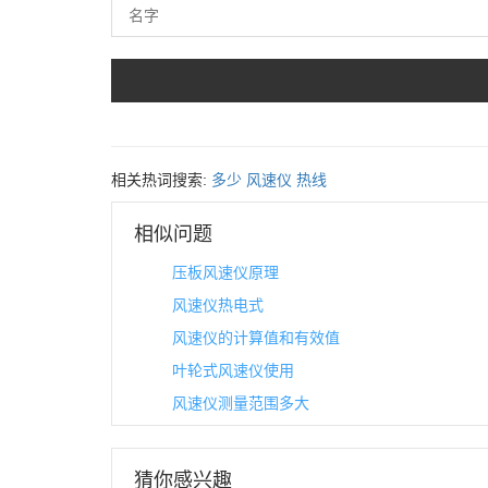
相关热词搜索:
多少
风速仪
热线
相似问题
压板风速仪原理
风速仪热电式
风速仪的计算值和有效值
叶轮式风速仪使用
风速仪测量范围多大
猜你感兴趣