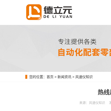
您的位置：
首页
>
新闻资讯
>
风速仪知识
热线
来源：风速仪知识 发布时间