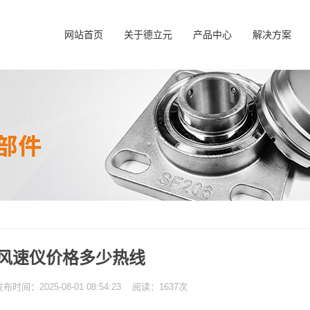
网站首页
关于德立元
产品中心
解决方案
风速仪价格多少热线
：2025-08-01 08:54:23 阅读：1637次