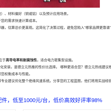
速）、材料偏好（铜或铝）以及预计应用场景。
基于您的需求快速计算成本。
器，估算总价更直观。这简化了决策过程，避免您陷入“哪家品牌更靠谱
在于
高导电率和耐腐蚀性
，适合电力密集型设施。
量简化安装，是德立元热推的性价比选择。 哪种更适合您？德立元热线建议
帮您权衡成本与性能。
得专业建议优化整个绝缘风速系统。分享您的工程蓝图，他们将用实战经
，低至1000元/台，低价高效好评率98%