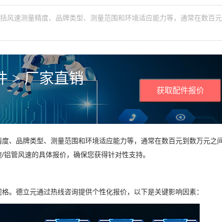
包括风速测量精度、品牌类型、测量范围和环境适应能力等，通常在数百
 > 厂家直销
获取配件报价
精度、品牌类型、测量范围和环境适应能力等，通常在数百元到数万元之
/铝管风速的具体报价，确保您获得针对性支持。
规格。德立元通过热线咨询提供个性化报价，以下是关键影响因素：