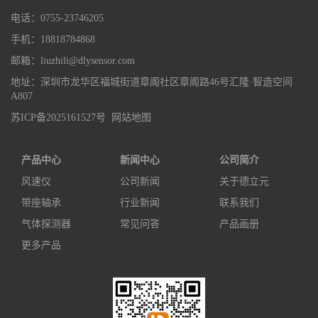
电话：0755-23746205
手机：18818784868
邮箱：liuzhili@dlysensor.com
地址：深圳市龙华区福城街道章阁社区章阁路46号汇隆·智造空间
A807
苏ICP备2025161527号
网站地图
产品中心
新闻中心
公司简介
风速仪
公司新闻
关于德立元
带座轴承
行业新闻
联系我们
气体探测器
常见问答
产品画册
更多产品