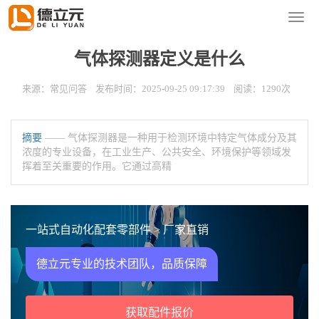
您的位置：
首页
>
新闻资讯
>
常见问答
导
航
菜
气体探测器定义是什么
单
来源：常见问答 发布时间：2025-09-25 09:17:39 阅读：1290次
摘要
—— 气体探测器是一种用于检测环境中特定气体成分及其
浓度的专业设备，在工业生产、公共安全、环境保护等领域发
挥着至关重要的作用。它通过高精
一站式自动化配套零部件 > 厂家直销
德立元专业的技术团队，品质保障
获取配件报价