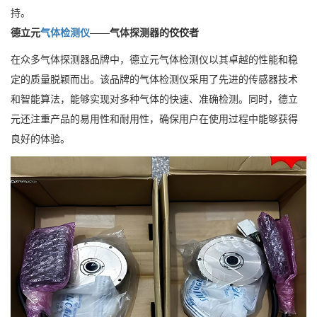
持。
德立元
气体检测仪
——气体探测器的佼佼者
在众多气体探测器品牌中，德立元气体检测仪以其卓越的性能和稳
定的质量脱颖而出。该品牌的气体检测仪采用了先进的传感器技术
和智能算法，能够实现对多种气体的快速、准确检测。同时，德立
元还注重产品的易用性和耐用性，确保用户在使用过程中能够获得
良好的体验。