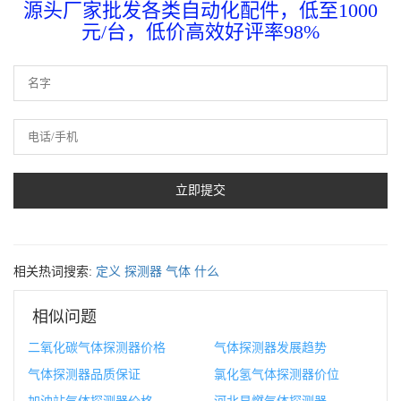
源头厂家批发各类自动化配件，低至1000
元/台，低价高效好评率98%
相关热词搜索:
定义
探测器
气体
什么
相似问题
二氧化碳气体探测器价格
气体探测器发展趋势
气体探测器品质保证
氯化氢气体探测器价位