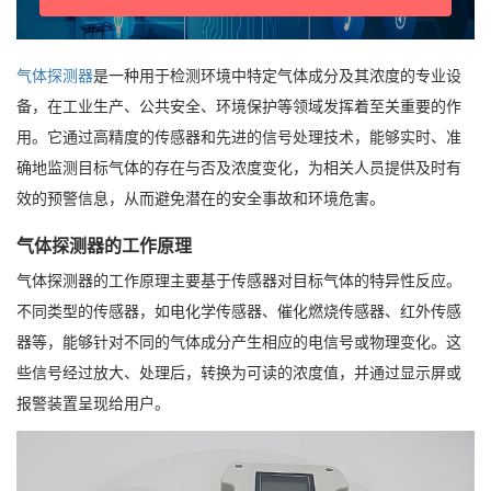
气体探测器
是一种用于检测环境中特定气体成分及其浓度的专业设
备，在工业生产、公共安全、环境保护等领域发挥着至关重要的作
用。它通过高精度的传感器和先进的信号处理技术，能够实时、准
确地监测目标气体的存在与否及浓度变化，为相关人员提供及时有
效的预警信息，从而避免潜在的安全事故和环境危害。
气体探测器的工作原理
气体探测器的工作原理主要基于传感器对目标气体的特异性反应。
不同类型的传感器，如电化学传感器、催化燃烧传感器、红外传感
器等，能够针对不同的气体成分产生相应的电信号或物理变化。这
些信号经过放大、处理后，转换为可读的浓度值，并通过显示屏或
报警装置呈现给用户。