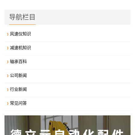
导航栏目
风速仪知识
减速机知识
轴承百科
公司新闻
行业新闻
常见问答