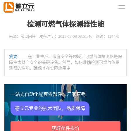
您的位置：
首页
>
新闻资讯
>
常见问答
导
航
菜
检测可燃气体探测器性能
单
来源：常见问答 发布时间：2025-09-08 08:51:46 阅读：1244次
摘要
—— 在工业生产、家庭安全等领域，可燃气体探测器是保
障生命财产安全的关键设备。然而，如何准确检测可燃气体探
测器的性能，确保其在实际应用中
一站式自动化配套零部件 > 厂家直销
德立元专业的技术团队，品质保障
获取配件报价