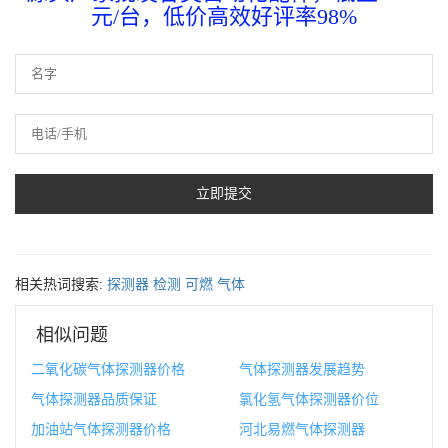
元/台，低价高效好评率98%
相关热词搜索:
探测器
检测
可燃
气体
相似问题
二氧化碳气体探测器价格
气体探测器发展趋势
气体探测器品质保证
氯化氢气体探测器价位
加油站气体探测器价格
河北易燃气体探测器