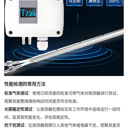
性能检测的常用方法
标准气体测试
：使用已知浓度的标准可燃气体对探测器进行测试，
观察其报警阈值和响应时间是否符合标准。
长期稳定性测试
：让探测器在模拟实际工作环境中连续运行一段时
间，监测其性能变化，评估其稳定性。
抗干扰测试
：在探测器周围引入其他气体或电磁干扰，观察其是否