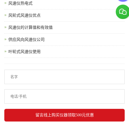
风速仪热电式
风轮式风速仪优点
风速仪的计算值和有效值
供应风向风速仪公司
叶轮式风速仪使用