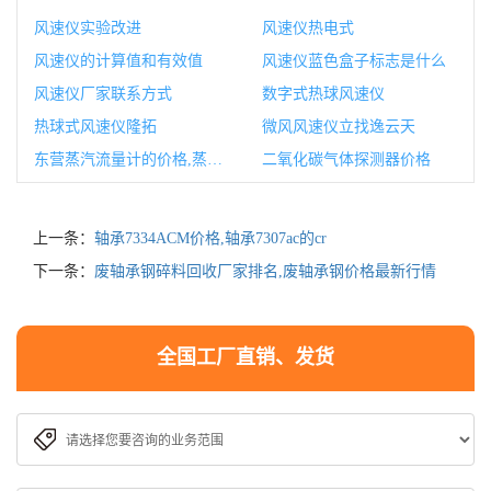
风速仪实验改进
风速仪热电式
风速仪的计算值和有效值
风速仪蓝色盒子标志是什么
风速仪厂家联系方式
数字式热球风速仪
热球式风速仪隆拓
微风风速仪立找逸云天
东营蒸汽流量计的价格,蒸汽流量计的工作原理
二氧化碳气体探测器价格
上一条：
轴承7334ACM价格,轴承7307ac的cr
下一条：
废轴承钢碎料回收厂家排名,废轴承钢价格最新行情
全国工厂直销、发货