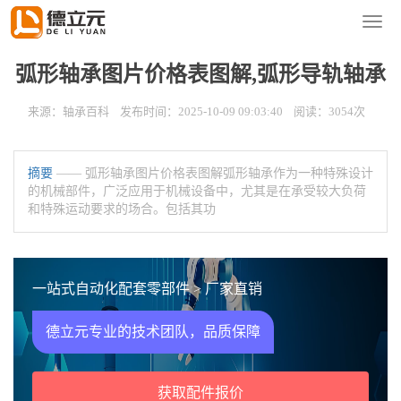
您的位置：
首页
>
新闻资讯
>
轴承百科
导
航
菜
弧形轴承图片价格表图解,弧形导轨轴承
单
来源：轴承百科 发布时间：2025-10-09 09:03:40 阅读：3054次
摘要
—— 弧形轴承图片价格表图解弧形轴承作为一种特殊设计
的机械部件，广泛应用于机械设备中，尤其是在承受较大负荷
和特殊运动要求的场合。包括其功
一站式自动化配套零部件 > 厂家直销
德立元专业的技术团队，品质保障
获取配件报价