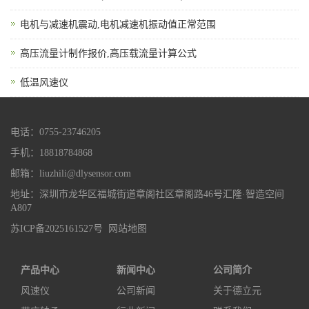
电机与减速机震动,电机减速机振动值正常范围
高压流量计制作报价,高压载流量计算公式
低温风速仪
电话：0755-23746205
手机：18818784868
邮箱：liuzhili@dlysensor.com
地址：深圳市龙华区福城街道章阁社区章阁路46号汇隆·智造空间
A807
苏ICP备2025161527号
网站地图
产品中心
新闻中心
公司简介
风速仪
公司新闻
关于德立元