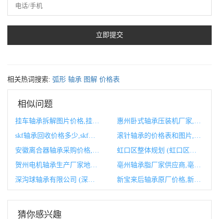
相关热词搜索:
弧形
轴承
图解
价格表
相似问题
挂车轴承拆解图片价格,挂车轴承坏了有什么症状
惠州卧式轴承压装机厂家,常州轴承厂
skf轴承回收价格多少,skf轴承官网
滚针轴承的价格表和图片,滚针轴承的价格表和图片对比
安徽离合器轴承采购价格,离合器分离轴承型号
虹口区整体规划 (虹口区整体规划公示)
贺州电机轴承生产厂家地址,伺服电机轴承生产厂家
亳州轴承脂厂家供应商,亳州轴承脂厂家供应商有哪些
深沟球轴承有限公司 (深沟球轴承有正装和反装吗)
新宝来后轴承原厂价格,新宝来原厂喇叭
猜你感兴趣