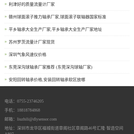
利津好的质量流量计厂家
赣州球面滚子推力轴承厂家,球面滚子联轴器国家标准
平乡轴承大全生产厂家,平乡轴承大全生产厂家地址
苏州罗茨流量计厂家现货
深圳气象风速仪价格
东莞深沟球轴承厂家推荐 (东莞深沟球轴厂家)
安阳回转轴承价格,安装回转轴承软区放哪
电话：0755-23746205
手机：18818784868
邮箱：liuzhili@dlysensor.com
地址：深圳市龙华区福城街道章阁社区章阁路46号汇隆·智造空间