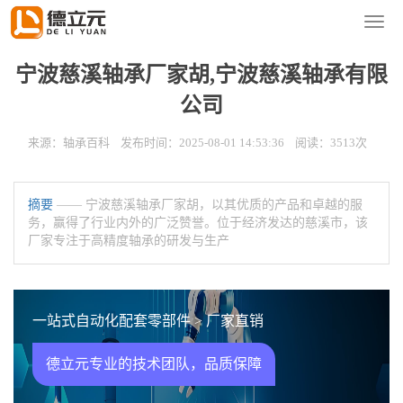
您的位置：
首页
>
新闻资讯
>
轴承百科
导
航
菜
宁波慈溪轴承厂家胡,宁波慈溪轴承有限
单
公司
来源：轴承百科 发布时间：2025-08-01 14:53:36 阅读：3513次
摘要
—— 宁波慈溪轴承厂家胡，以其优质的产品和卓越的服
务，赢得了行业内外的广泛赞誉。位于经济发达的慈溪市，该
厂家专注于高精度轴承的研发与生产
一站式自动化配套零部件 > 厂家直销
德立元专业的技术团队，品质保障