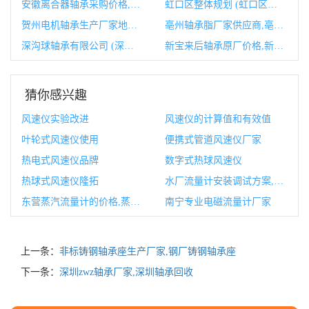
安徽离合器轴承采购价格,离合器分离轴承型号
虹口区整体规划 (虹口区整体规划公示)
贺州电机轴承生产厂家地址,伺服电机轴承生产厂家
亳州轴承脂厂家供应商,亳州轴承脂厂家供应商有哪些
深沟球轴承有限公司 (深沟球轴承有正装和反装吗)
新宝来后轴承原厂价格,新宝来原厂喇叭
猜你感兴趣
风速仪实验改进
风速仪的计算值和有效值
叶轮式风速仪使用
便携式管道风速仪厂家
热电式风速仪品牌
数字式热球风速仪
热球式风速仪隆拓
水厂流量计安装调试方案,流量计调试校验记录
东营蒸汽流量计的价格,蒸汽流量计的工作原理
南宁专业电磁流量计厂家
上一条：
非标铸钢轴承座生产厂家,钢厂铸钢轴承座
下一条：
深圳zwz轴承厂家,深圳轴承回收