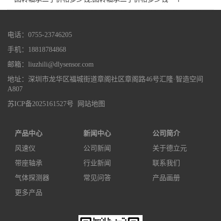
电话：0755-23746205
手机：18818784868
邮箱：liuzhili@dlysensor.com
地址：深圳市龙华区福城街道章阁社区章阁路46号汇隆·智造空间
A807
苏ICP备2025161527号
网站地图
产品中心
新闻中心
公司简介
风速仪
公司新闻
关于德立元
带座轴承
行业新闻
联系我们
气体探测器
常见问答
产品画册
更多产品