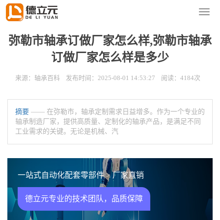
您的位置：
首页
>
新闻资讯
>
轴承百科
导
航
菜
弥勒市轴承订做厂家怎么样,弥勒市轴承
单
订做厂家怎么样是多少
来源：轴承百科 发布时间：2025-08-01 14:53:27 阅读：4184次
摘要
—— 在弥勒市，轴承定制需求日益增多。作为一个专业的
轴承制造厂家，提供高质量、定制化的轴承产品，是满足不同
工业需求的关键。无论是机械、汽
一站式自动化配套零部件 > 厂家直销
德立元专业的技术团队，品质保障