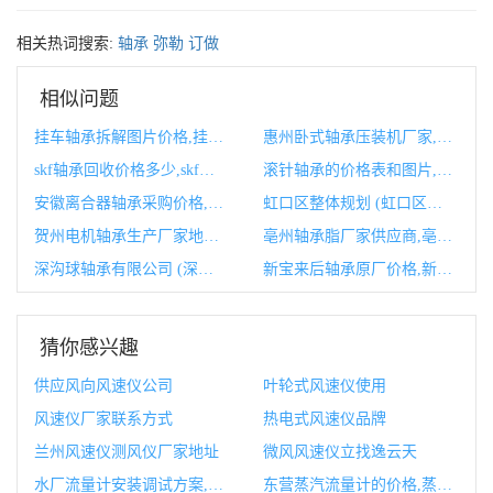
相关热词搜索:
轴承
弥勒
订做
相似问题
挂车轴承拆解图片价格,挂车轴承坏了有什么症状
惠州卧式轴承压装机厂家,常州轴承厂
skf轴承回收价格多少,skf轴承官网
滚针轴承的价格表和图片,滚针轴承的价格表和图片对比
安徽离合器轴承采购价格,离合器分离轴承型号
虹口区整体规划 (虹口区整体规划公示)
贺州电机轴承生产厂家地址,伺服电机轴承生产厂家
亳州轴承脂厂家供应商,亳州轴承脂厂家供应商有哪些
深沟球轴承有限公司 (深沟球轴承有正装和反装吗)
新宝来后轴承原厂价格,新宝来原厂喇叭
猜你感兴趣
供应风向风速仪公司
叶轮式风速仪使用
风速仪厂家联系方式
热电式风速仪品牌
兰州风速仪测风仪厂家地址
微风风速仪立找逸云天
水厂流量计安装调试方案,流量计调试校验记录
东营蒸汽流量计的价格,蒸汽流量计的工作原理