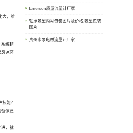
Emerson质量流量计厂家
化大，维
轴承吸塑内衬包装图片及价格,吸塑包装
图片
贵州水泵电磁流量计厂家
升系统韧
管风速环
护技能？
设备像德
推进，就