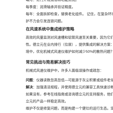
每季度：润滑轴承并验证精度。
每年：全面拆卸检查，替换老化组件。 记住，在复杂环
护不力会引发连锁问题。
在风速系统中集成维护策略
高效的风量监测对风速槽和铝管风速至关重要，因为它
性。德立元在业内排行（位居），提供集成的解决方案
境中，优化机械式风速仪维护如何减少50%的散热问题
常见挑战与简易解决技巧
机械式风速仪维护中，许多人面临误操作或疏忽：
问题
：仪器读数忽高忽低—可能源于灰尘积累或组件老
解决
：加强清洁规程，并使用德立元的兼容工具快速诊
如果没有，参考在线指南或咨询德立元的支持服务，他
立元的产品一样稳定高效。
维护不仅是修复问题，而是构建一个健壮的运行生态。