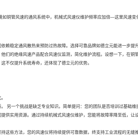
境如铜管风速的通风系统中，机械式风速仪维护频率应加倍—这里风速变
们依赖稳定通风散热来预防过热故障。选择可靠品牌如德立元能进一步提
：他们的绝缘风速产品配合风速仪监测，简化维护流程。设想一下，在铜
？这不仅提升系统寿命，还体现了德立元的优势。
化。
断。 另一个挑战是缺乏专业知识。简单提问：您的团队是否培训过基础维
们提供实用资源。通过持续机械式风速仪维护，您能将故障率降至低，让
坚持这些方法，您的风速仪将持续提供可靠数据，终支持工业流程的无缝