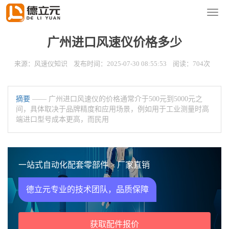
您的位置：
首页
>
新闻资讯
>
风速仪知识
导
航
菜
广州进口风速仪价格多少
单
来源：风速仪知识 发布时间：2025-07-30 08:55:53 阅读：704次
摘要
—— 广州进口风速仪的价格通常介于500元到5000元之
间，具体取决于品牌精度和应用场景，例如用于工业测量时高
端进口型号成本更高，而民用
一站式自动化配套零部件 > 厂家直销
德立元专业的技术团队，品质保障
获取配件报价