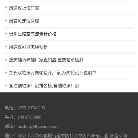
风速仪上海厂家
风管风速仪原理
贵州压缩空气流量计价格
风速仪可以怎样创新
重庆轴承光轴厂家直销店,重庆轴承检测
东莞双轴承万向轮设计厂家,万向轮设计说明书
含油铜轴承厂家排名榜,含油轴承厂家
电话：0755-23746205
手机：18818784868
邮箱：liuzhili@dlysensor.com
地址：深圳市龙华区福城街道章阁社区章阁路46号汇隆·智造空间