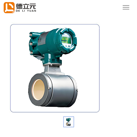
您的位置：
首页
>
产品中心
>
流量计/阀门
导
航
菜
单