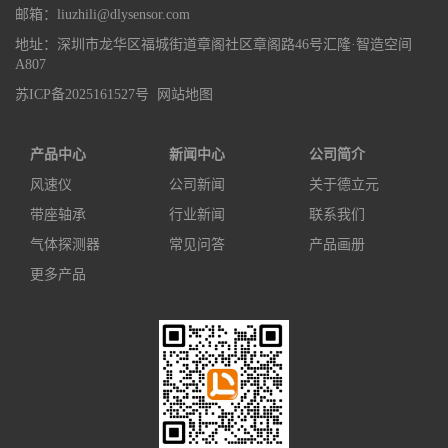
邮箱：liuzhili@dlysensor.com
地址：深圳市龙华区福城街道章阁社区章阁路46号汇隆·智造空间
A807
苏ICP备2025161527号
网站地图
产品中心
新闻中心
公司简介
风速仪
公司新闻
关于德立元
带座轴承
行业新闻
联系我们
气体探测器
常见问答
产品画册
更多产品