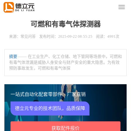
您的位置：
首页
>
新闻资讯
>
常见问答
导
航
菜
可燃和有毒气体探测器
单
来源：常见问答 发布时间：2025-09-22 08:55:25 阅读：4991次
摘要
—— 在工业生产、化工仓储、地下管网等场景中，可燃和
有毒气体泄漏是威胁人身安全与财产安全的重大隐患。为有效
预防事故发生，可燃和有毒气体探
一站式自动化配套零部件 > 厂家直销
德立元专业的技术团队，品质保障
获取配件报价