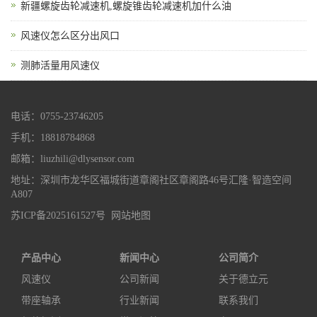
新疆螺旋齿轮减速机,螺旋锥齿轮减速机加什么油
风速仪怎么区分出风口
测肺活量用风速仪
电话：0755-23746205
手机：18818784868
邮箱：liuzhili@dlysensor.com
地址：深圳市龙华区福城街道章阁社区章阁路46号汇隆·智造空间
A807
苏ICP备2025161527号
网站地图
产品中心
新闻中心
公司简介
风速仪
公司新闻
关于德立元
带座轴承
行业新闻
联系我们